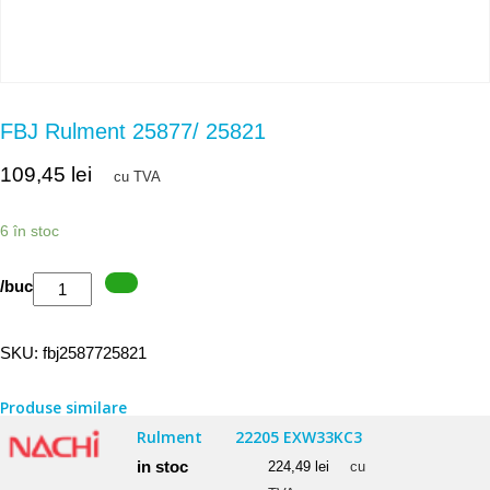
FBJ Rulment 25877/ 25821
109,45
lei
cu TVA
6 în stoc
Cantitate
/buc
FBJ
Rulment
SKU:
fbj2587725821
25877/
25821
Produse similare
Rulment
22205 EXW33KC3
in stoc
224,49
lei
cu