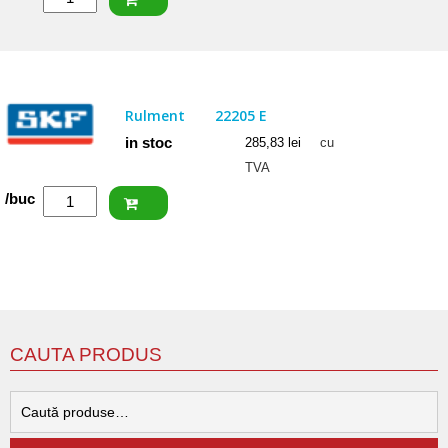
SKF
Rulment
22206
E
Rulment
22205 E
in stoc
285,83
lei
cu
TVA
Cantitate
/buc
SKF
Rulment
22205
E
CAUTA PRODUS
C
d