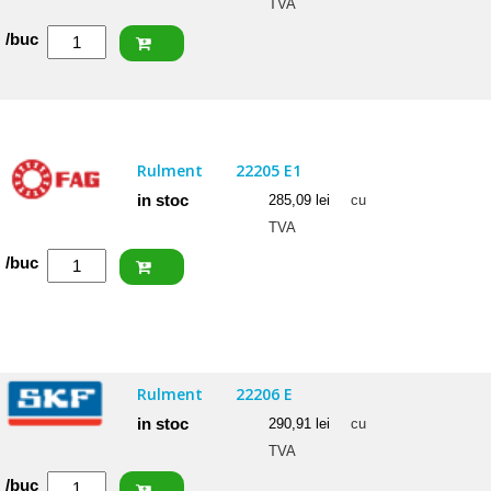
TVA
Cantitate
/buc
NACHI
Rulment
22205
EXW33KC3
Rulment
22205 E1
in stoc
285,09
lei
cu
TVA
Cantitate
/buc
FAG
Rulment
22205
E1
Rulment
22206 E
in stoc
290,91
lei
cu
TVA
Cantitate
/buc