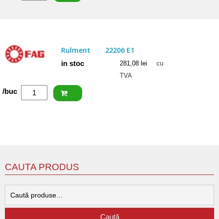
ISB
Rulment
22206
CCW33
Rulment
22206 E1
in stoc
281,08
lei
cu
TVA
Cantitate
/buc
FAG
Rulment
22206
E1
CAUTA PRODUS
C
d
Caută