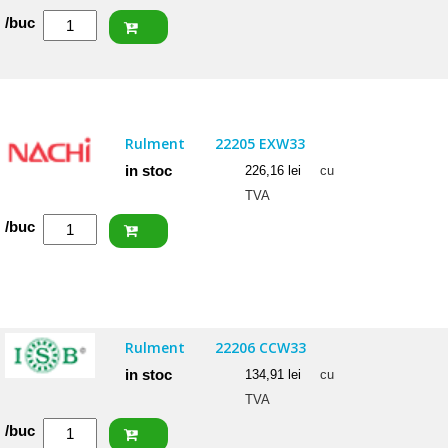
Cantitate
/buc
SKF
Rulment
22207
E
Rulment
22205 EXW33
in stoc
226,16
lei
cu
TVA
Cantitate
/buc
NACHI
Rulment
22205
EXW33
Rulment
22206 CCW33
in stoc
134,91
lei
cu
TVA
Cantitate
/buc