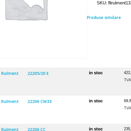
SKU:
fltrulment1
Produse similare
in stoc
Rulment
22205/20 E
422
TV
in stoc
Rulment
22206 CW33
69,
TV
in stoc
Rulment
22206 CC
235