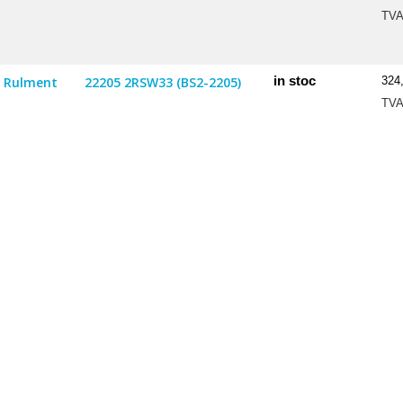
TV
in stoc
Rulment
22205 2RSW33 (BS2-2205)
324
TV