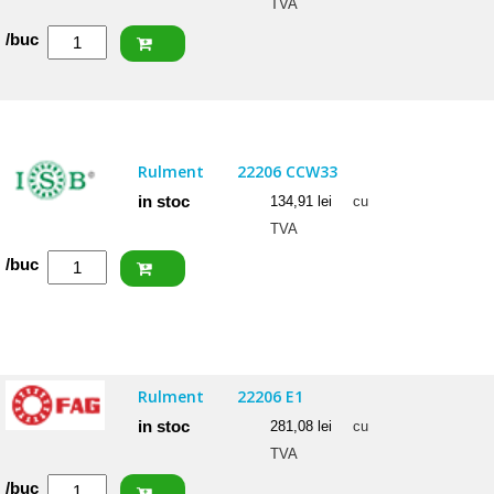
TVA
Cantitate
/buc
FAG
Rulment
22205
E1
Rulment
22206 CCW33
in stoc
134,91
lei
cu
TVA
Cantitate
/buc
ISB
Rulment
22206
CCW33
Rulment
22206 E1
in stoc
281,08
lei
cu
TVA
Cantitate
/buc