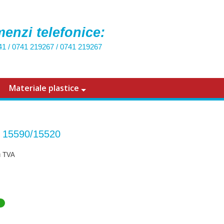
enzi telefonice:
41
/
0741 219267
/
0741 219267
Materiale plastice
 15590/15520
u TVA