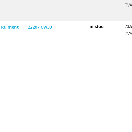
TV
in stoc
Rulment
22207 CW33
73,
TV