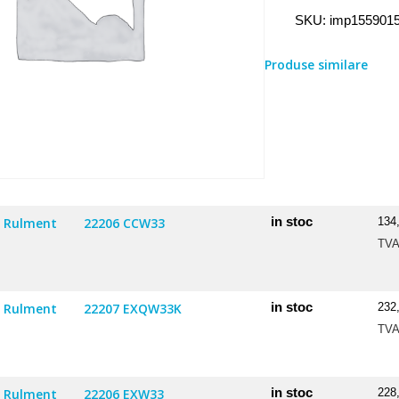
Rulment
SKU:
imp155901
15590/15520
Produse similare
in stoc
Rulment
22206 CCW33
134
TV
in stoc
Rulment
22207 EXQW33K
232
TV
in stoc
Rulment
22206 EXW33
228