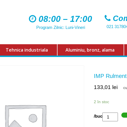
08:00 – 17:00
Com
021 31780
Program Zilnic: Luni-Vineri
Tehnica industriala
Aluminiu, bronz, alama
IMP Rulment
133,01
lei
c
2 în stoc
Cantitate
/buc
IMP