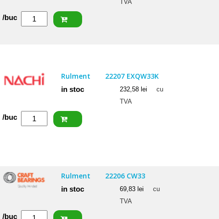
TVA
Cantitate
/buc
NACHI
Rulment
22206
EXQW33
Rulment
22207 EXQW33K
C3
in stoc
232,58
lei
cu
TVA
Cantitate
/buc
NACHI
Rulment
22207
EXQW33K
Rulment
22206 CW33
in stoc
69,83
lei
cu
TVA
Cantitate
/buc