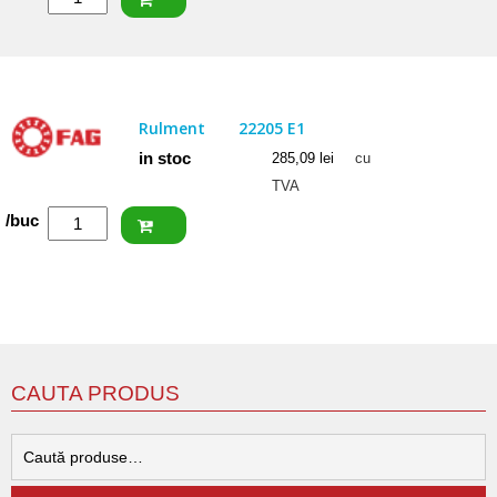
CRAFT
Rulment
22206
CW33
Rulment
22205 E1
in stoc
285,09
lei
cu
TVA
Cantitate
/buc
FAG
Rulment
22205
E1
CAUTA PRODUS
C
d