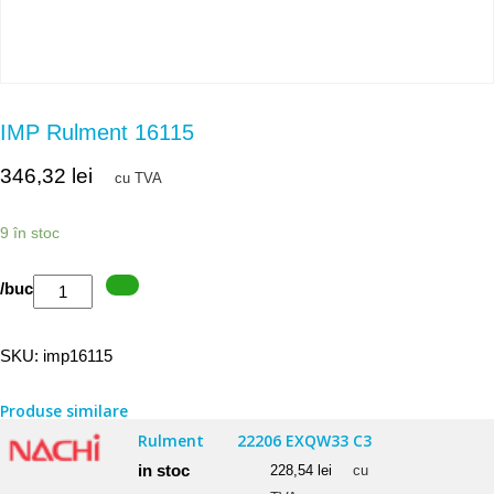
IMP Rulment 16115
346,32
lei
cu TVA
9 în stoc
Cantitate
/buc
IMP
Rulment
SKU:
imp16115
16115
Produse similare
Rulment
22206 EXQW33 C3
in stoc
228,54
lei
cu