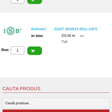
NKE
Rulment
22206
EW33
Rulment
22207 2RSW33 (BS2-2207)
in stoc
315,66
lei
cu
TVA
Cantitate
/buc
ISB
Rulment
22207
2RSW33
(BS2-
2207)
CAUTA PRODUS
C
d