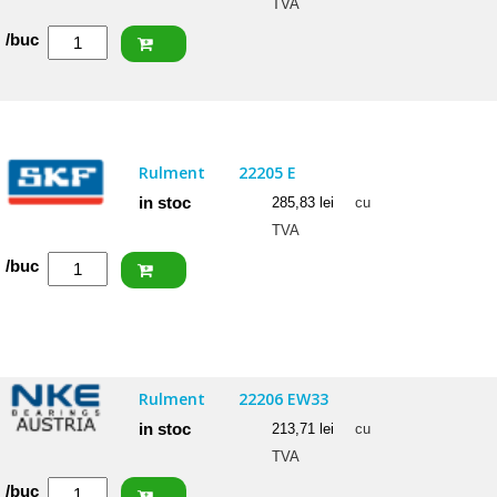
TVA
Cantitate
/buc
SKF
Rulment
22207
E
Rulment
22205 E
in stoc
285,83
lei
cu
TVA
Cantitate
/buc
SKF
Rulment
22205
E
Rulment
22206 EW33
in stoc
213,71
lei
cu
TVA
Cantitate
/buc