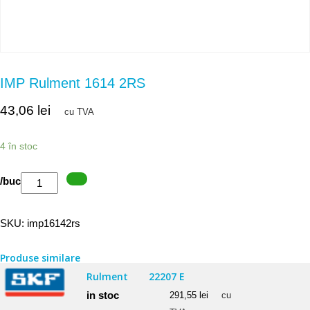
IMP Rulment 1614 2RS
43,06
lei
cu TVA
4 în stoc
Cantitate
/buc
IMP
Rulment
SKU:
imp16142rs
1614
2RS
Produse similare
Rulment
22207 E
in stoc
291,55
lei
cu