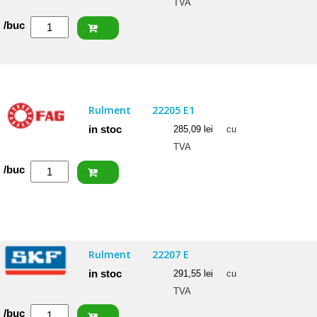
TVA
Cantitate
/buc
NACHI
Rulment
22207
EXQW33K
Rulment
22205 E1
in stoc
285,09
lei
cu
TVA
Cantitate
/buc
FAG
Rulment
22205
E1
Rulment
22207 E
in stoc
291,55
lei
cu
TVA
Cantitate
/buc