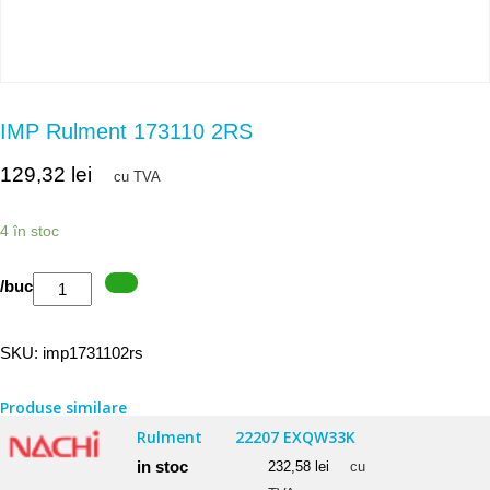
IMP Rulment 173110 2RS
129,32
lei
cu TVA
4 în stoc
Cantitate
/buc
IMP
Rulment
SKU:
imp1731102rs
173110
2RS
Produse similare
Rulment
22207 EXQW33K
in stoc
232,58
lei
cu