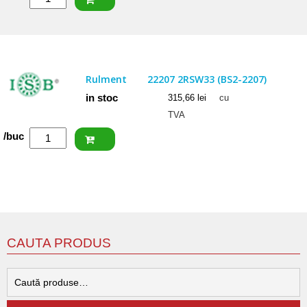
SKF
Rulment
22207
E
Rulment
22207 2RSW33 (BS2-2207)
in stoc
315,66
lei
cu
TVA
Cantitate
/buc
ISB
Rulment
22207
2RSW33
(BS2-
2207)
CAUTA PRODUS
C
d