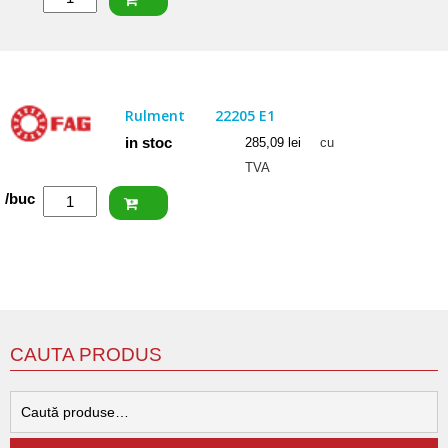
SKF
Rulment
22205/20
E
Rulment
22205 E1
in stoc
285,09
lei
cu
TVA
Cantitate
/buc
FAG
Rulment
22205
E1
CAUTA PRODUS
C
d