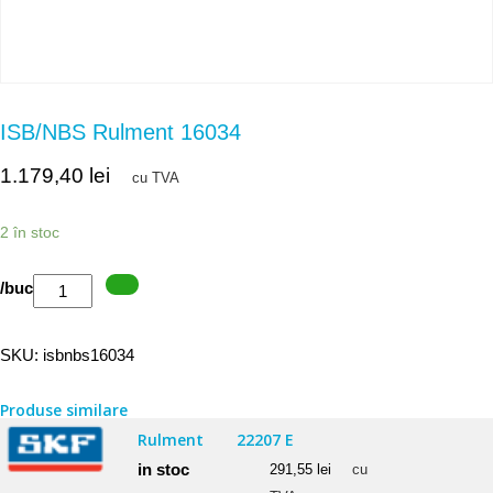
ISB/NBS Rulment 16034
1.179,40
lei
cu TVA
2 în stoc
Cantitate
/buc
ISB/NBS
Rulment
SKU:
isbnbs16034
16034
Produse similare
Rulment
22207 E
in stoc
291,55
lei
cu