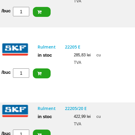
TVA
Cantitate
/buc
SKF
Rulment
22207
E
Rulment
22205 E
in stoc
285,83
lei
cu
TVA
Cantitate
/buc
SKF
Rulment
22205
E
Rulment
22205/20 E
in stoc
422,99
lei
cu
TVA
Cantitate
/buc