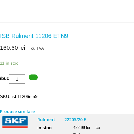
ISB Rulment 11206 ETN9
160,60
lei
cu TVA
11 în stoc
Cantitate
/buc
ISB
Rulment
SKU:
isb11206etn9
11206
ETN9
Produse similare
Rulment
22205/20 E
in stoc
422,99
lei
cu