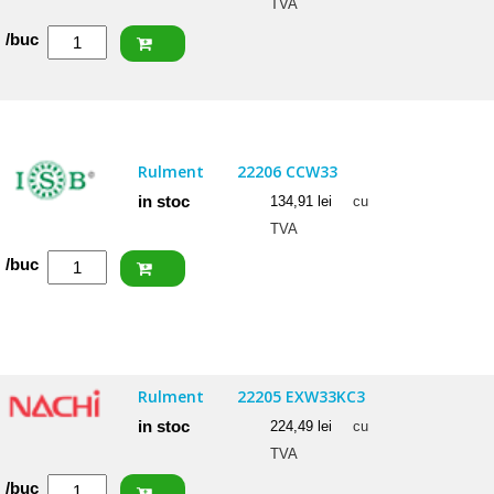
TVA
Cantitate
/buc
SKF
Rulment
22205/20
E
Rulment
22206 CCW33
in stoc
134,91
lei
cu
TVA
Cantitate
/buc
ISB
Rulment
22206
CCW33
Rulment
22205 EXW33KC3
in stoc
224,49
lei
cu
TVA
Cantitate
/buc