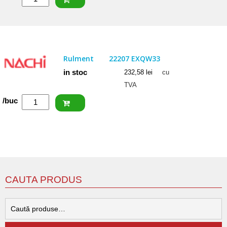
NACHI
Rulment
22205
EXW33KC3
Rulment
22207 EXQW33
in stoc
232,58
lei
cu
TVA
Cantitate
/buc
NACHI
Rulment
22207
EXQW33
CAUTA PRODUS
C
d