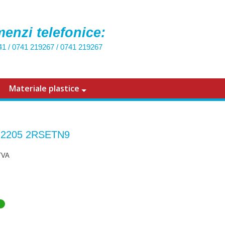
enzi telefonice:
41
/
0741 219267
/
0741 219267
Materiale plastice
t 2205 2RSETN9
TVA