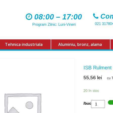
08:00 – 17:00
Com
021 31780
Program Zilnic: Luni-Vineri
Tehnica industriala
Aluminiu, bronz, alama
ISB Rulmen
55,56
lei
cu 
20 în stoc
Cantitate
/buc
ISB