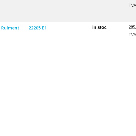
TV
in stoc
Rulment
22205 E1
285
TV