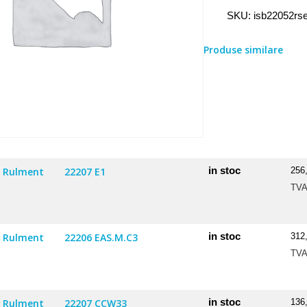
Rulment
SKU:
isb22052rs
2205
2RSETN9
Produse similare
in stoc
Rulment
22207 E1
256
TV
in stoc
Rulment
22206 EAS.M.C3
312
TV
in stoc
Rulment
22207 CCW33
136