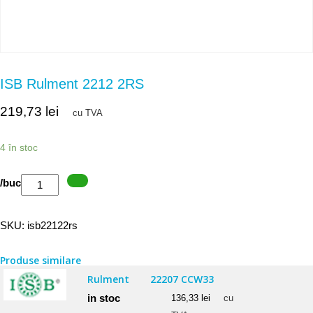
ISB Rulment 2212 2RS
219,73
lei
cu TVA
4 în stoc
Cantitate
/buc
ISB
Rulment
SKU:
isb22122rs
2212
2RS
Produse similare
Rulment
22207 CCW33
in stoc
136,33
lei
cu