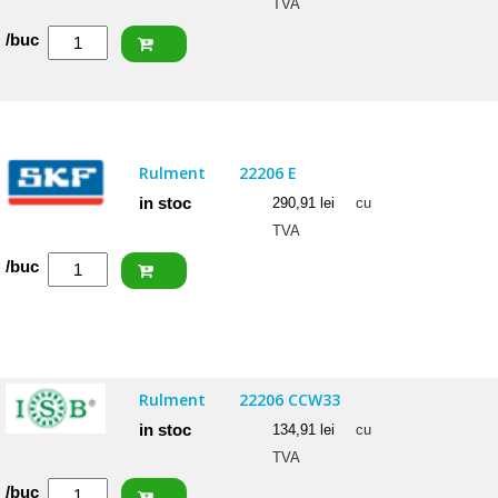
TVA
Cantitate
/buc
ISB
Rulment
22207
CCW33
Rulment
22206 E
in stoc
290,91
lei
cu
TVA
Cantitate
/buc
SKF
Rulment
22206
E
Rulment
22206 CCW33
in stoc
134,91
lei
cu
TVA
Cantitate
/buc