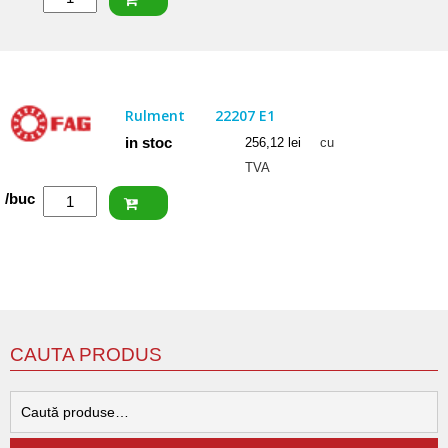
ISB
Rulment
22206
CCW33
Rulment
22207 E1
in stoc
256,12
lei
cu
TVA
Cantitate
/buc
FAG
Rulment
22207
E1
CAUTA PRODUS
C
d