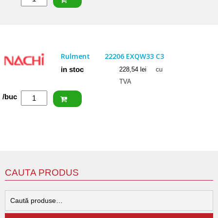
SKF
Rulment
22205/20
E
Rulment
22206 EXQW33 C3
in stoc
228,54
lei
cu
TVA
Cantitate
/buc
NACHI
Rulment
22206
EXQW33
C3
CAUTA PRODUS
C
d