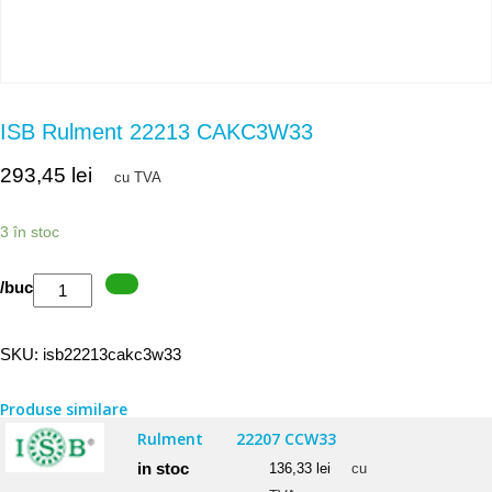
ISB Rulment 22213 CAKC3W33
293,45
lei
cu TVA
3 în stoc
Cantitate
/buc
ISB
Rulment
SKU:
isb22213cakc3w33
22213
CAKC3W33
Produse similare
Rulment
22207 CCW33
in stoc
136,33
lei
cu