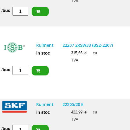
TVA
Cantitate
/buc
ISB
Rulment
22207
CCW33
Rulment
22207 2RSW33 (BS2-2207)
in stoc
315,66
lei
cu
TVA
Cantitate
/buc
ISB
Rulment
22207
2RSW33
Rulment
22205/20 E
(BS2-
in stoc
422,99
lei
cu
2207)
TVA
Cantitate
/buc