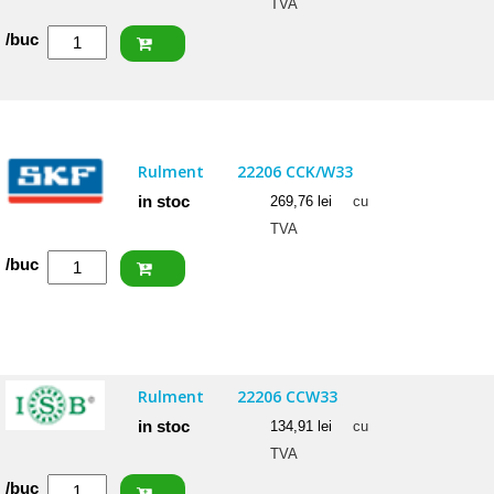
TVA
Cantitate
/buc
NACHI
Rulment
22206
EXW33
Rulment
22206 CCK/W33
in stoc
269,76
lei
cu
TVA
Cantitate
/buc
SKF
Rulment
22206
CCK/W33
Rulment
22206 CCW33
in stoc
134,91
lei
cu
TVA
Cantitate
/buc