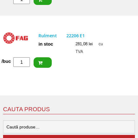
ISB
Rulment
22206
CCW33
Rulment
22206 E1
in stoc
281,08
lei
cu
TVA
Cantitate
/buc
FAG
Rulment
22206
E1
CAUTA PRODUS
C
d