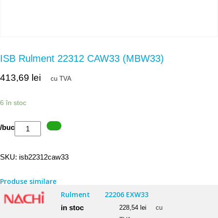
ISB Rulment 22312 CAW33 (MBW33)
413,69
lei
cu TVA
6 în stoc
Cantitate
/buc
ISB
Rulment
SKU:
isb22312caw33
22312
CAW33
Produse similare
(MBW33)
Rulment
22206 EXW33
in stoc
228,54
lei
cu