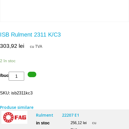
ISB Rulment 2311 K/C3
303,92
lei
cu TVA
2 în stoc
Cantitate
/buc
ISB
Rulment
SKU:
isb2311kc3
2311
K/C3
Produse similare
Rulment
22207 E1
in stoc
256,12
lei
cu