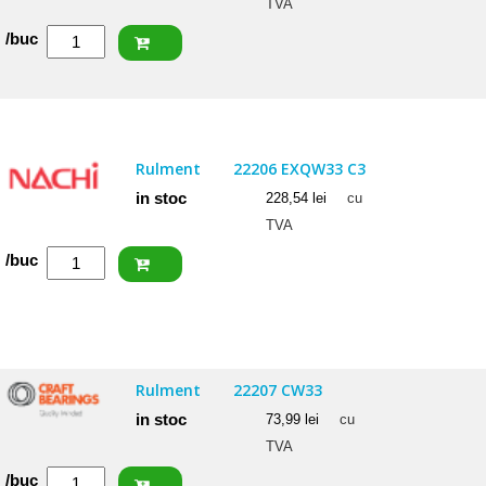
TVA
Cantitate
/buc
FAG
Rulment
22207
E1
Rulment
22206 EXQW33 C3
in stoc
228,54
lei
cu
TVA
Cantitate
/buc
NACHI
Rulment
22206
EXQW33
Rulment
22207 CW33
C3
in stoc
73,99
lei
cu
TVA
Cantitate
/buc