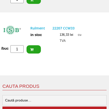
CRAFT
Rulment
22207
CW33
Rulment
22207 CCW33
in stoc
136,33
lei
cu
TVA
Cantitate
/buc
ISB
Rulment
22207
CCW33
CAUTA PRODUS
C
d