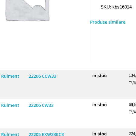
Rulment
SKU:
kbs16014
16014
Produse similare
in stoc
Rulment
22206 CCW33
134
TV
in stoc
Rulment
22206 CW33
69,
TV
in stoc
Rulment
22205 EXW33KC3
224