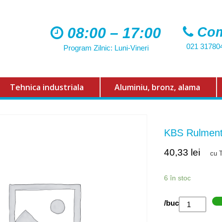
08:00 – 17:00
Com
021 31780
Program Zilnic: Luni-Vineri
Tehnica industriala
Aluminiu, bronz, alama
KBS Rulment
40,33
lei
cu 
6 în stoc
Cantitate
/buc
KBS