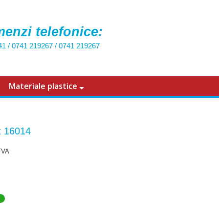
enzi telefonice:
41
/
0741 219267
/
0741 219267
Materiale plastice
 16014
TVA