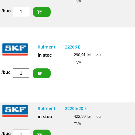
TVA
Cantitate
/buc
ISB
Rulment
22206
CCW33
Rulment
22206 E
in stoc
290,91
lei
cu
TVA
Cantitate
/buc
SKF
Rulment
22206
E
Rulment
22205/20 E
in stoc
422,99
lei
cu
TVA
Cantitate
/buc