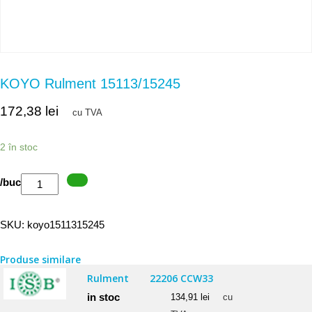
KOYO Rulment 15113/15245
172,38
lei
cu TVA
2 în stoc
Cantitate
/buc
KOYO
Rulment
SKU:
koyo1511315245
15113/15245
Produse similare
Rulment
22206 CCW33
in stoc
134,91
lei
cu