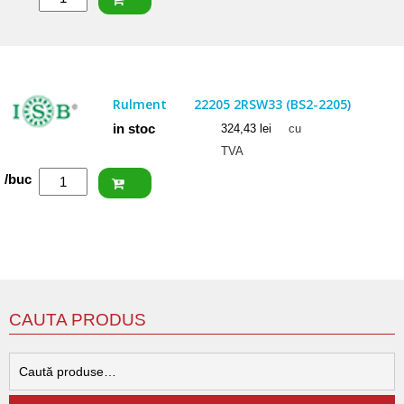
SKF
Rulment
22205/20
E
Rulment
22205 2RSW33 (BS2-2205)
in stoc
324,43
lei
cu
TVA
Cantitate
/buc
ISB
Rulment
22205
2RSW33
(BS2-
2205)
CAUTA PRODUS
C
d