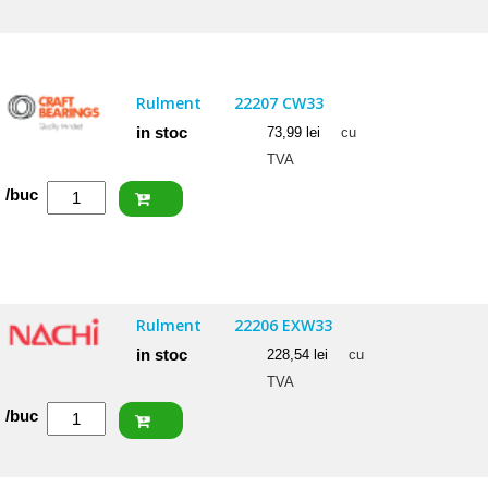
Rulment
22207
E
Rulment
22207 CW33
in stoc
73,99
lei
cu
TVA
Cantitate
/buc
CRAFT
Rulment
22207
CW33
Rulment
22206 EXW33
in stoc
228,54
lei
cu
TVA
Cantitate
/buc
NACHI
Rulment