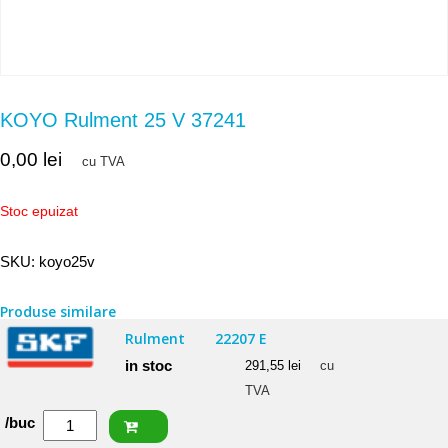
KOYO Rulment 25 V 37241
0,00
lei
cu TVA
Stoc epuizat
SKU:
koyo25v
Produse similare
Rulment
22207 E
in stoc
291,55
lei
cu
TVA
Cantitate
/buc
SKF