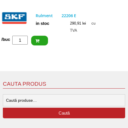
22206
EXW33
Rulment
22206 E
in stoc
290,91
lei
cu
TVA
Cantitate
/buc
SKF
Rulment
22206
E
CAUTA PRODUS
C
d
Caută