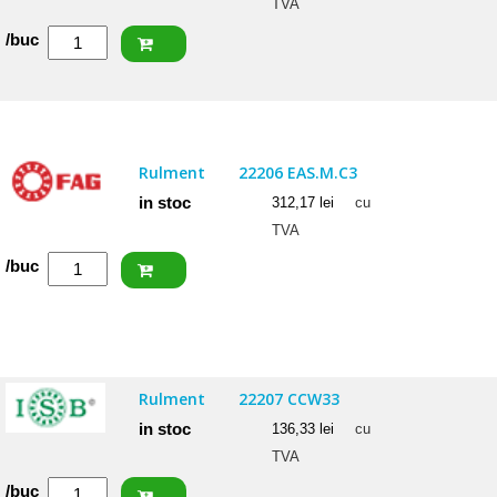
TVA
Cantitate
/buc
ISB
Rulment
22206
CCW33
Rulment
22206 EAS.M.C3
in stoc
312,17
lei
cu
TVA
Cantitate
/buc
FAG
Rulment
22206
EAS.M.C3
Rulment
22207 CCW33
in stoc
136,33
lei
cu
TVA
Cantitate
/buc