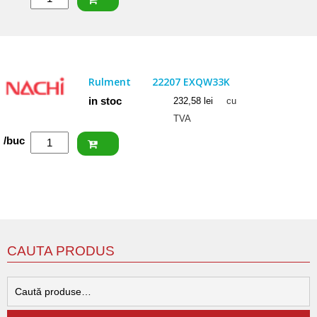
ISB
Rulment
22207
CCW33
Rulment
22207 EXQW33K
in stoc
232,58
lei
cu
TVA
Cantitate
/buc
NACHI
Rulment
22207
EXQW33K
CAUTA PRODUS
C
d