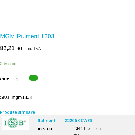
MGM Rulment 1303
82,21
lei
cu TVA
2 în stoc
Cantitate
/buc
MGM
Rulment
SKU:
mgm1303
1303
Produse similare
Rulment
22206 CCW33
in stoc
134,91
lei
cu