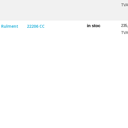
TV
in stoc
Rulment
22206 CC
235
TV