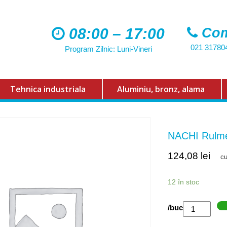
08:00 – 17:00
Com
021 31780
Program Zilnic: Luni-Vineri
Tehnica industriala
Aluminiu, bronz, alama
NACHI Rulme
124,08
lei
c
12 în stoc
Cantitate
/buc
NACHI