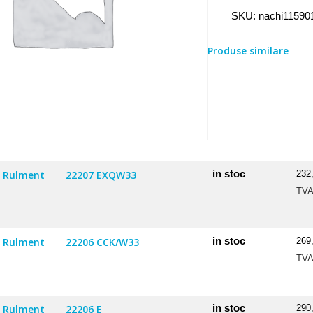
Rulment
SKU:
nachi11590
11590/11520
Produse similare
in stoc
Rulment
22207 EXQW33
232
TV
in stoc
Rulment
22206 CCK/W33
269
TV
in stoc
Rulment
22206 E
290