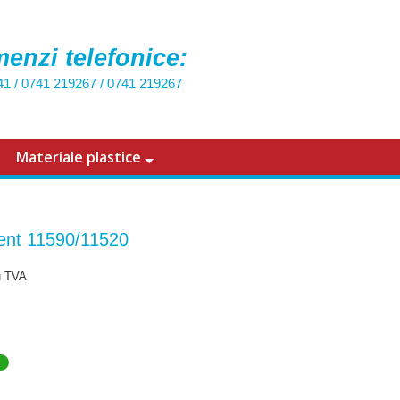
enzi telefonice:
41
/
0741 219267
/
0741 219267
Materiale plastice
nt 11590/11520
u TVA