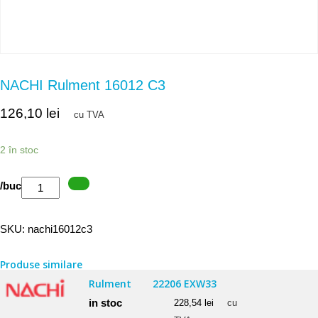
NACHI Rulment 16012 C3
126,10
lei
cu TVA
2 în stoc
Cantitate
/buc
NACHI
Rulment
SKU:
nachi16012c3
16012
C3
Produse similare
Rulment
22206 EXW33
in stoc
228,54
lei
cu