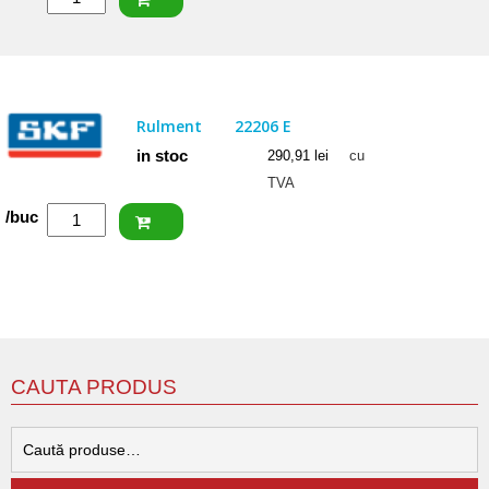
SKF
Rulment
22207
E
Rulment
22206 E
in stoc
290,91
lei
cu
TVA
Cantitate
/buc
SKF
Rulment
22206
E
CAUTA PRODUS
C
d