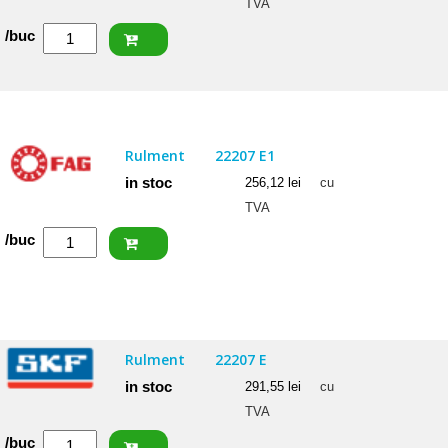
TVA
Cantitate
/buc
NACHI
Rulment
22206
EXW33
Rulment
22207 E1
in stoc
256,12
lei
cu
TVA
Cantitate
/buc
FAG
Rulment
22207
E1
Rulment
22207 E
in stoc
291,55
lei
cu
TVA
Cantitate
/buc