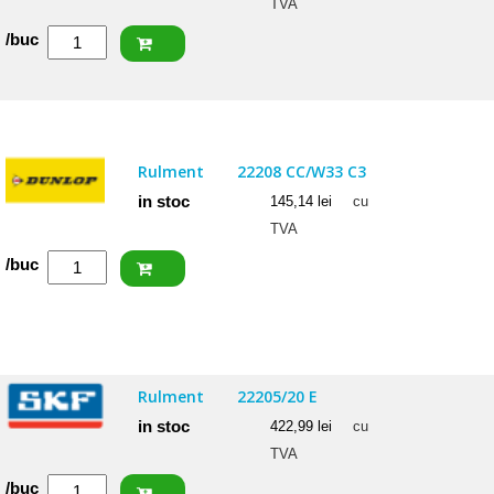
TVA
Cantitate
/buc
FAG
Rulment
22206
EAS.M.C3
Rulment
22208 CC/W33 C3
in stoc
145,14
lei
cu
TVA
Cantitate
/buc
DUNLOP
Rulment
22208
CC/W33
Rulment
22205/20 E
C3
in stoc
422,99
lei
cu
TVA
Cantitate
/buc