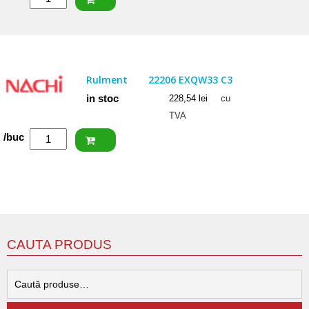
SKF
Rulment
22205/20
E
Rulment
22206 EXQW33 C3
in stoc
228,54
lei
cu
TVA
Cantitate
/buc
NACHI
Rulment
22206
EXQW33
C3
CAUTA PRODUS
C
d