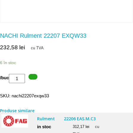
NACHI Rulment 22207 EXQW33
232,58
lei
cu TVA
6 în stoc
Cantitate
/buc
NACHI
Rulment
SKU:
nachi22207exqw33
22207
EXQW33
Produse similare
Rulment
22206 EAS.M.C3
in stoc
312,17
lei
cu