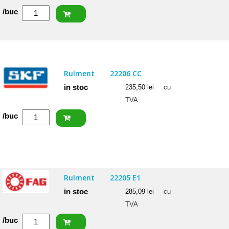
Cantitate
/buc
SKF
Rulment
22207
E
Rulment
22206 CC
in stoc
235,50
lei
cu
TVA
Cantitate
/buc
SKF
Rulment
22206
CC
Rulment
22205 E1
in stoc
285,09
lei
cu
TVA
Cantitate
/buc