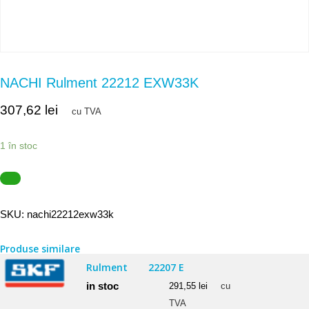
NACHI Rulment 22212 EXW33K
307,62
lei
cu TVA
1 în stoc
SKU:
nachi22212exw33k
Produse similare
Rulment
22207 E
in stoc
291,55
lei
cu
TVA