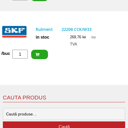
FAG
Rulment
22205
E1
Rulment
22206 CCK/W33
in stoc
269,76
lei
cu
TVA
Cantitate
/buc
SKF
Rulment
22206
CCK/W33
CAUTA PRODUS
C
d
Caută