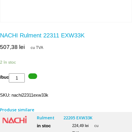
NACHI Rulment 22311 EXW33K
507,38
lei
cu TVA
2 în stoc
Cantitate
/buc
NACHI
Rulment
SKU:
nachi22311exw33k
22311
EXW33K
Produse similare
Rulment
22205 EXW33K
in stoc
224,49
lei
cu