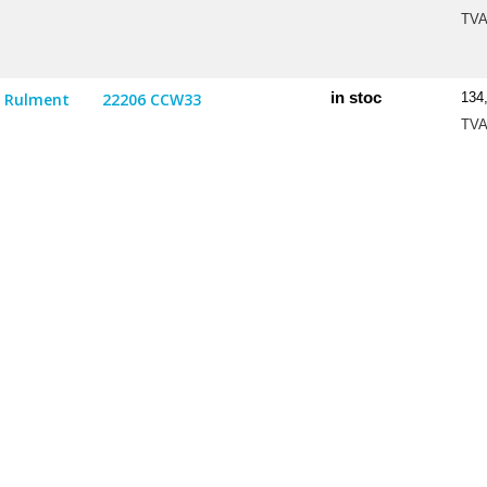
TV
in stoc
Rulment
22206 CCW33
134
TV