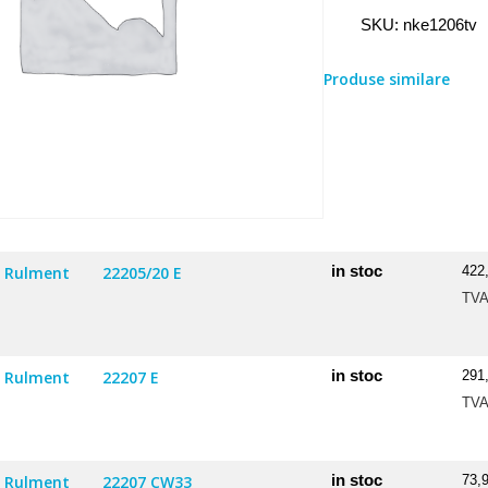
Rulment
SKU:
nke1206tv
1206
TV
Produse similare
in stoc
Rulment
22205/20 E
422
TV
in stoc
Rulment
22207 E
291
TV
in stoc
Rulment
22207 CW33
73,