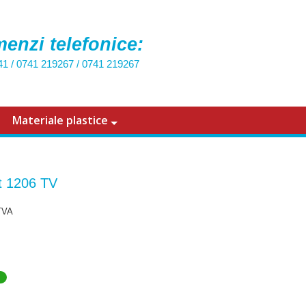
enzi telefonice:
41
/
0741 219267
/
0741 219267
Materiale plastice
 1206 TV
TVA