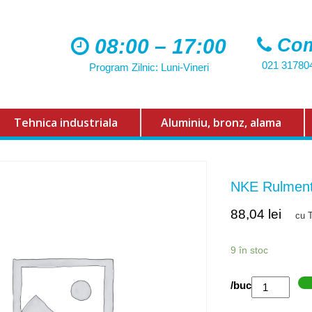
08:00 – 17:00
Com
021 31780
Program Zilnic: Luni-Vineri
Tehnica industriala
Aluminiu, bronz, alama
NKE Rulment
88,04
lei
cu 
9 în stoc
Cantitate
/buc
NKE