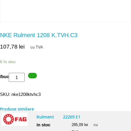
NKE Rulment 1208 K.TVH.C3
107,78
lei
cu TVA
6 în stoc
Cantitate
/buc
NKE
Rulment
SKU:
nke1208ktvhc3
1208
K.TVH.C3
Produse similare
Rulment
22205 E1
in stoc
285,09
lei
cu