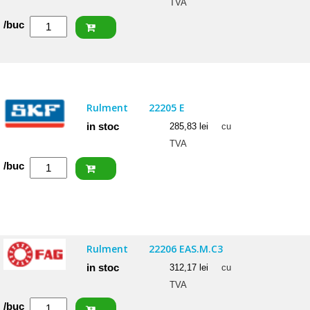
TVA
Cantitate
/buc
FAG
Rulment
22205
E1
Rulment
22205 E
in stoc
285,83
lei
cu
TVA
Cantitate
/buc
SKF
Rulment
22205
E
Rulment
22206 EAS.M.C3
in stoc
312,17
lei
cu
TVA
Cantitate
/buc