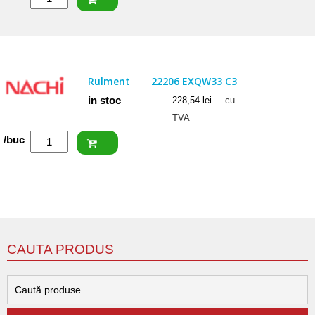
FAG
Rulment
22206
EAS.M.C3
Rulment
22206 EXQW33 C3
in stoc
228,54
lei
cu
TVA
Cantitate
/buc
NACHI
Rulment
22206
EXQW33
C3
CAUTA PRODUS
C
d