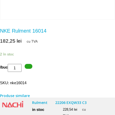
NKE Rulment 16014
182,25
lei
cu TVA
2 în stoc
Cantitate
/buc
NKE
Rulment
SKU:
nke16014
16014
Produse similare
Rulment
22206 EXQW33 C3
in stoc
228,54
lei
cu