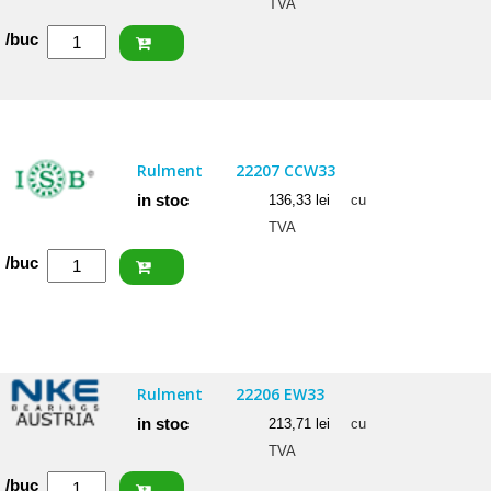
TVA
Cantitate
/buc
NACHI
Rulment
22206
EXQW33
Rulment
22207 CCW33
C3
in stoc
136,33
lei
cu
TVA
Cantitate
/buc
ISB
Rulment
22207
CCW33
Rulment
22206 EW33
in stoc
213,71
lei
cu
TVA
Cantitate
/buc