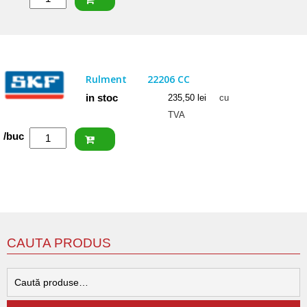
NKE
Rulment
22206
EW33
Rulment
22206 CC
in stoc
235,50
lei
cu
TVA
Cantitate
/buc
SKF
Rulment
22206
CC
CAUTA PRODUS
C
d