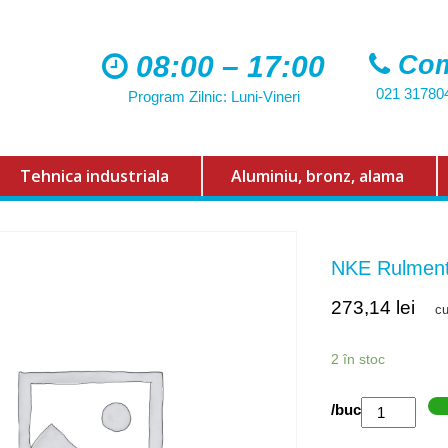
08:00 – 17:00
Com
021 31780
Program Zilnic: Luni-Vineri
Tehnica industriala
Aluminiu, bronz, alama
NKE Rulmen
273,14
lei
c
2 în stoc
Cantitate
/buc
NKE