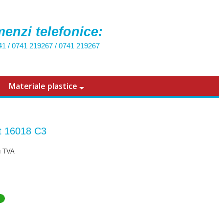
enzi telefonice:
41
/
0741 219267
/
0741 219267
Materiale plastice
t 16018 C3
u TVA