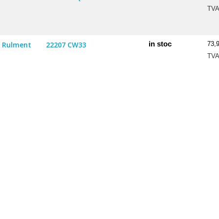
TV
in stoc
Rulment
22207 CW33
73,
TV