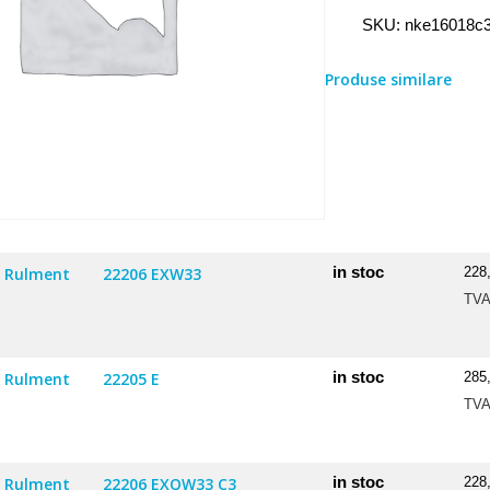
Rulment
SKU:
nke16018c
16018
C3
Produse similare
in stoc
Rulment
22206 EXW33
228
TV
in stoc
Rulment
22205 E
285
TV
in stoc
Rulment
22206 EXQW33 C3
228