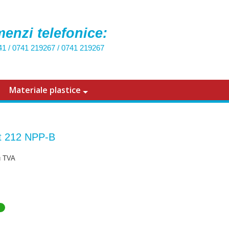
enzi telefonice:
41
/
0741 219267
/
0741 219267
Materiale plastice
t 212 NPP-B
u TVA