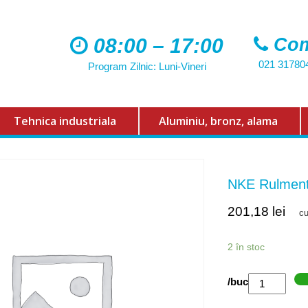
08:00 – 17:00
Com
021 31780
Program Zilnic: Luni-Vineri
Tehnica industriala
Aluminiu, bronz, alama
NKE Rulmen
201,18
lei
c
2 în stoc
Cantitate
/buc
NKE