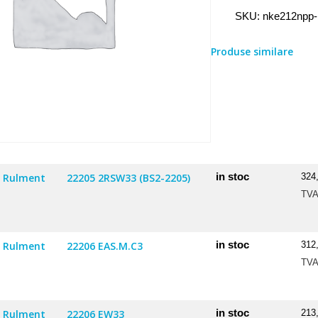
Rulment
SKU:
nke212npp-
212
NPP-
Produse similare
B
in stoc
Rulment
22205 2RSW33 (BS2-2205)
324
TV
in stoc
Rulment
22206 EAS.M.C3
312
TV
in stoc
Rulment
22206 EW33
213