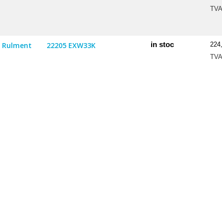
TV
in stoc
Rulment
22205 EXW33K
224
TV