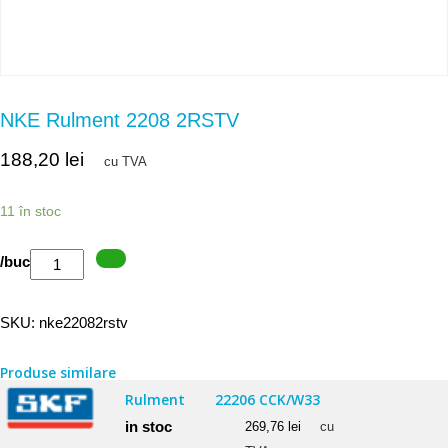
NKE Rulment 2208 2RSTV
188,20
lei
cu TVA
11 în stoc
Cantitate
/buc
NKE
Rulment
SKU:
nke22082rstv
2208
2RSTV
Produse similare
Rulment
22206 CCK/W33
in stoc
269,76
lei
cu