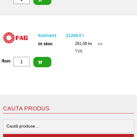
CRAFT
Rulment
22207
CW33
Rulment
22206 E1
in stoc
281,08
lei
cu
TVA
Cantitate
/buc
FAG
Rulment
22206
E1
CAUTA PRODUS
C
d