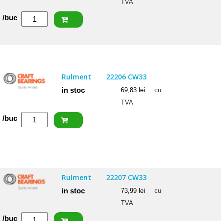
TVA
Cantitate
/buc
SKF
Rulment
22206
CCK/W33
Rulment
22206 CW33
in stoc
69,83
lei
cu
TVA
Cantitate
/buc
CRAFT
Rulment
22206
CW33
Rulment
22207 CW33
in stoc
73,99
lei
cu
TVA
Cantitate
/buc