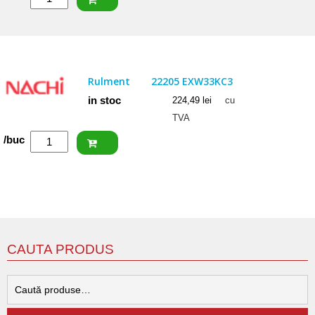
SKF
Rulment
22205/20
E
Rulment
22205 EXW33KC3
in stoc
224,49
lei
cu
TVA
Cantitate
/buc
NACHI
Rulment
22205
EXW33KC3
CAUTA PRODUS
C
d