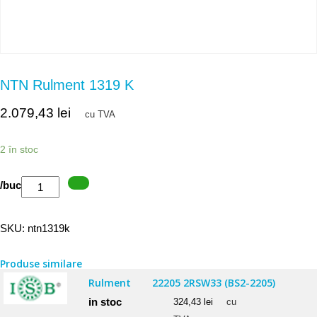
NTN Rulment 1319 K
2.079,43
lei
cu TVA
2 în stoc
Cantitate
/buc
NTN
Rulment
SKU:
ntn1319k
1319
K
Produse similare
Rulment
22205 2RSW33 (BS2-2205)
in stoc
324,43
lei
cu