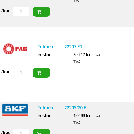
TVA
Cantitate
/buc
ISB
Rulment
22205
2RSW33
Rulment
22207 E1
(BS2-
in stoc
256,12
lei
cu
2205)
TVA
Cantitate
/buc
FAG
Rulment
22207
E1
Rulment
22205/20 E
in stoc
422,99
lei
cu
TVA
Cantitate
/buc