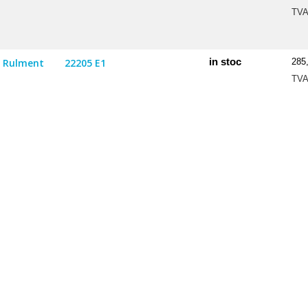
TV
in stoc
Rulment
22205 E1
285
TV