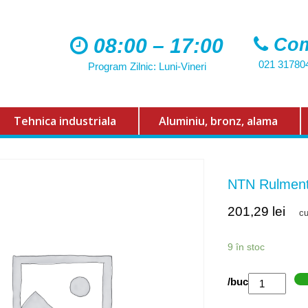
08:00 – 17:00
Com
021 31780
Program Zilnic: Luni-Vineri
Tehnica industriala
Aluminiu, bronz, alama
NTN Rulmen
201,29
lei
c
9 în stoc
Cantitate
/buc
NTN