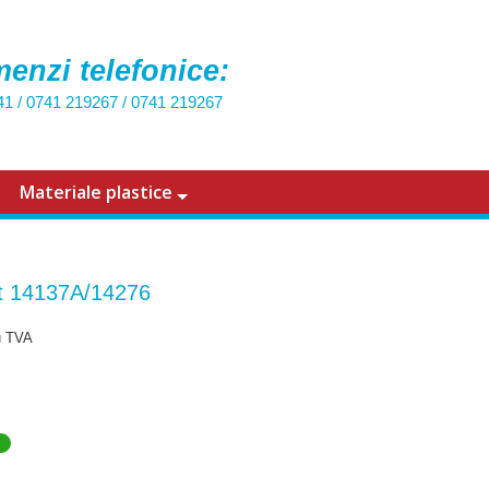
enzi telefonice:
41
/
0741 219267
/
0741 219267
Materiale plastice
t 14137A/14276
u TVA