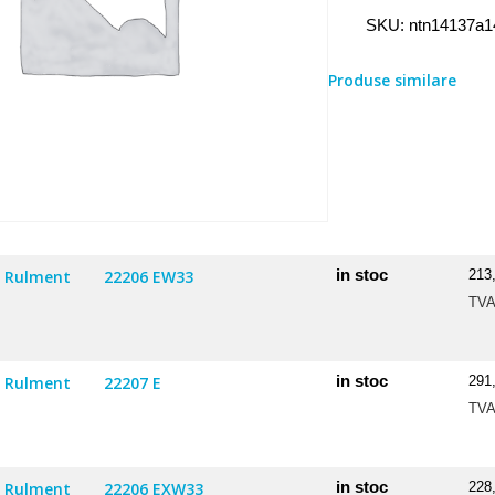
Rulment
SKU:
ntn14137a1
14137A/14276
Produse similare
in stoc
Rulment
22206 EW33
213
TV
in stoc
Rulment
22207 E
291
TV
in stoc
Rulment
22206 EXW33
228