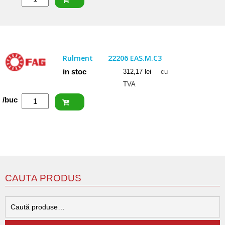
SKF
Rulment
22205
E
Rulment
22206 EAS.M.C3
in stoc
312,17
lei
cu
TVA
Cantitate
/buc
FAG
Rulment
22206
EAS.M.C3
CAUTA PRODUS
C
d