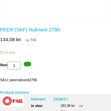
PEER (SKF) Rulment 2790
134,08
lei
cu TVA
31 în stoc
Cantitate
/buc
PEER
(SKF)
SKU:
peerrulment2790
Rulment
2790
Produse similare
Rulment
22206 E1
in stoc
281,08
lei
cu