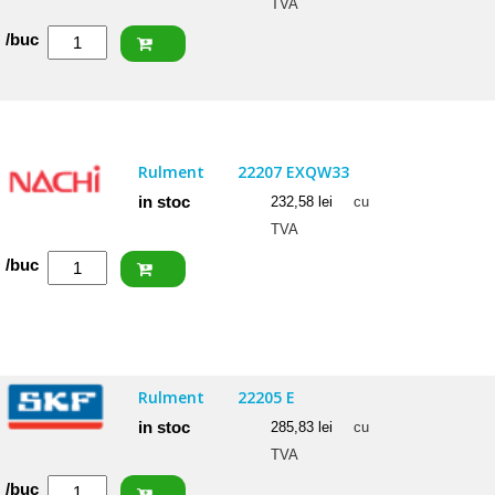
TVA
Cantitate
/buc
FAG
Rulment
22206
E1
Rulment
22207 EXQW33
in stoc
232,58
lei
cu
TVA
Cantitate
/buc
NACHI
Rulment
22207
EXQW33
Rulment
22205 E
in stoc
285,83
lei
cu
TVA
Cantitate
/buc