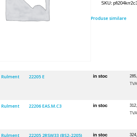
SKU:
pfi204krr2c
Produse similare
in stoc
Rulment
22205 E
285
TV
in stoc
Rulment
22206 EAS.M.C3
312
TV
in stoc
Rulment
22205 2RSW33 (BS2-2205)
324