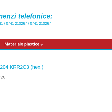
enzi telefonice:
41
/
0741 219267
/
0741 219267
Materiale plastice
 204 KRR2C3 (hex.)
TVA