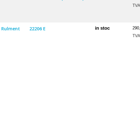
TV
in stoc
Rulment
22206 E
290
TV