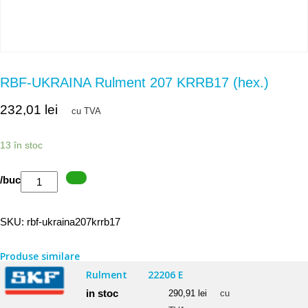
RBF-UKRAINA Rulment 207 KRRB17 (hex.)
232,01
lei
cu TVA
13 în stoc
Cantitate
/buc
RBF-
UKRAINA
SKU:
rbf-ukraina207krrb17
Rulment
207
Produse similare
KRRB17
Rulment
22206 E
(hex.)
in stoc
290,91
lei
cu