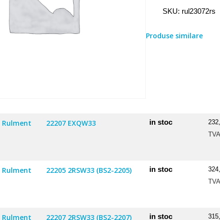
Rulment
SKU:
rul23072rs
2307
2RS
Produse similare
in stoc
Rulment
22207 EXQW33
232
TV
in stoc
Rulment
22205 2RSW33 (BS2-2205)
324
TV
in stoc
Rulment
22207 2RSW33 (BS2-2207)
315