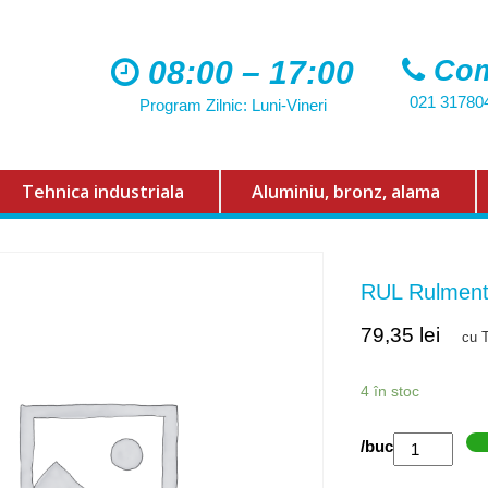
08:00 – 17:00
Com
021 31780
Program Zilnic: Luni-Vineri
Tehnica industriala
Aluminiu, bronz, alama
RUL Rulmen
79,35
lei
cu 
4 în stoc
Cantitate
/buc
RUL