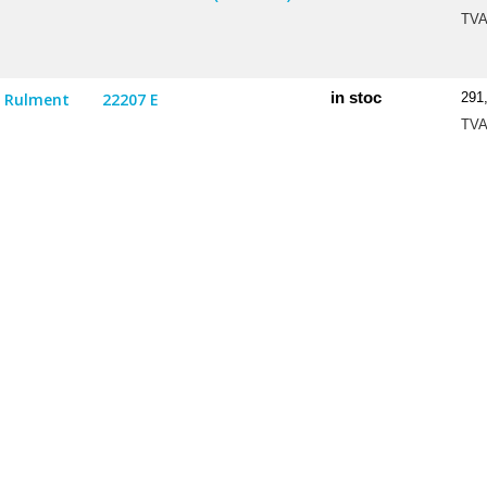
TV
in stoc
Rulment
22207 E
291
TV