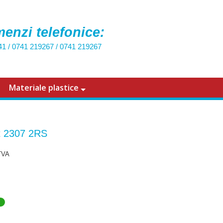
enzi telefonice:
41
/
0741 219267
/
0741 219267
Materiale plastice
t 2307 2RS
TVA