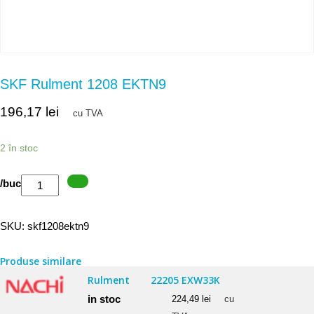
SKF Rulment 1208 EKTN9
196,17
lei
cu TVA
2 în stoc
Cantitate
/buc
SKF
Rulment
SKU:
skf1208ektn9
1208
EKTN9
Produse similare
Rulment
22205 EXW33K
in stoc
224,49
lei
cu