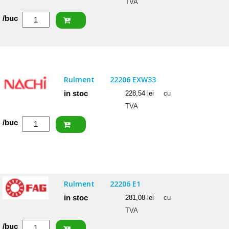
TVA
Cantitate
/buc
NACHI
Rulment
22205
EXW33K
Rulment
22206 EXW33
in stoc
228,54
lei
cu
TVA
Cantitate
/buc
NACHI
Rulment
22206
EXW33
Rulment
22206 E1
in stoc
281,08
lei
cu
TVA
Cantitate
/buc