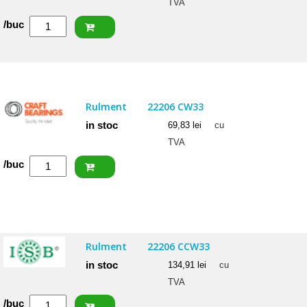
TVA
Cantitate
/buc
ISB
Rulment
22205
2RSW33
Rulment
22206 CW33
(BS2-
in stoc
69,83
lei
cu
2205)
TVA
Cantitate
/buc
CRAFT
Rulment
22206
CW33
Rulment
22206 CCW33
in stoc
134,91
lei
cu
TVA
Cantitate
/buc