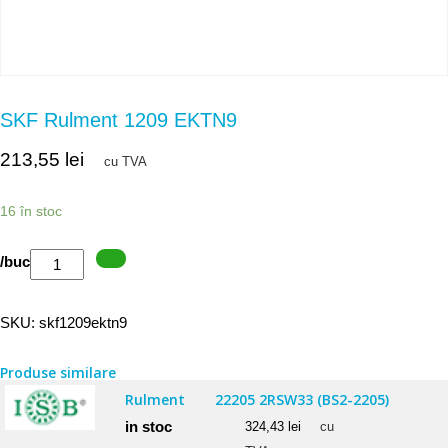
SKF Rulment 1209 EKTN9
213,55
lei
cu TVA
16 în stoc
Cantitate
/buc
SKF
Rulment
SKU:
skf1209ektn9
1209
EKTN9
Produse similare
Rulment
22205 2RSW33 (BS2-2205)
in stoc
324,43
lei
cu