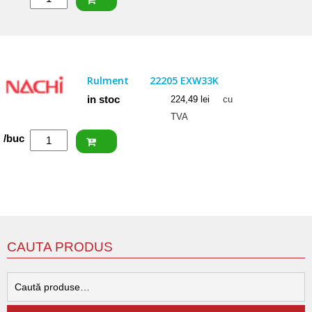
ISB
Rulment
22206
CCW33
Rulment
22205 EXW33K
in stoc
224,49
lei
cu
TVA
Cantitate
/buc
NACHI
Rulment
22205
EXW33K
CAUTA PRODUS
C
d