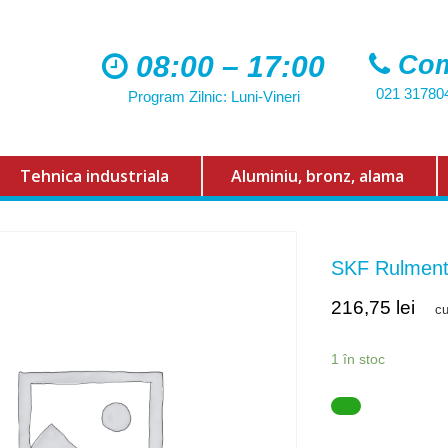
08:00 – 17:00
Com
021 31780
Program Zilnic: Luni-Vineri
Tehnica industriala
Aluminiu, bronz, alama
SKF Rulmen
216,75
lei
c
1 în stoc