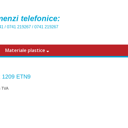
enzi telefonice:
41
/
0741 219267
/
0741 219267
Materiale plastice
t 1209 ETN9
u TVA