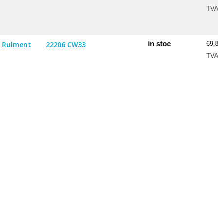
TV
in stoc
Rulment
22206 CW33
69,
TV