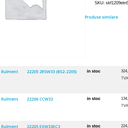
SKU:
skf1209etn
Produse similare
in stoc
Rulment
22205 2RSW33 (BS2-2205)
324
TV
in stoc
Rulment
22206 CCW33
134
TV
in stoc
Rulment
22205 EXW33KC3
224