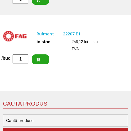
NACHI
Rulment
22206
EXQW33
Rulment
22207 E1
C3
in stoc
256,12
lei
cu
TVA
Cantitate
/buc
FAG
Rulment
22207
E1
CAUTA PRODUS
C
d