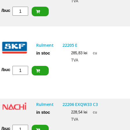
TVA
Cantitate
/buc
FAG
Rulment
22205
E1
Rulment
22205 E
in stoc
285,83
lei
cu
TVA
Cantitate
/buc
SKF
Rulment
22205
E
Rulment
22206 EXQW33 C3
in stoc
228,54
lei
cu
TVA
Cantitate
/buc