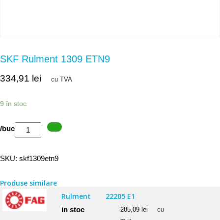
SKF Rulment 1309 ETN9
334,91
lei
cu TVA
9 în stoc
Cantitate
/buc
SKF
Rulment
SKU:
skf1309etn9
1309
ETN9
Produse similare
Rulment
22205 E1
in stoc
285,09
lei
cu