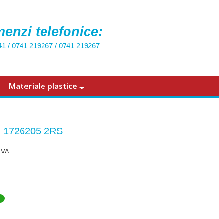
enzi telefonice:
41
/
0741 219267
/
0741 219267
Materiale plastice
t 1726205 2RS
TVA