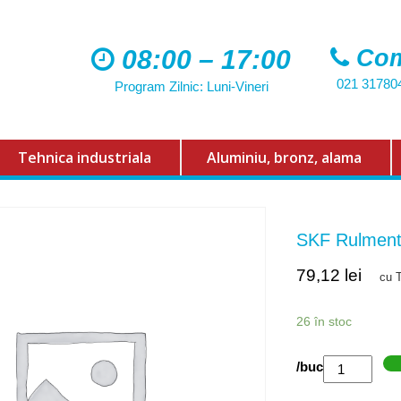
08:00 – 17:00
Com
021 31780
Program Zilnic: Luni-Vineri
Tehnica industriala
Aluminiu, bronz, alama
SKF Rulmen
79,12
lei
cu 
26 în stoc
Cantitate
/buc
SKF