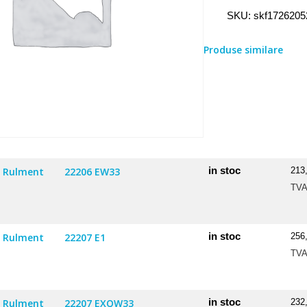
Rulment
SKU:
skf1726205
1726205
2RS
Produse similare
in stoc
Rulment
22206 EW33
213
TV
in stoc
Rulment
22207 E1
256
TV
in stoc
Rulment
22207 EXQW33
232