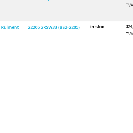
TV
in stoc
Rulment
22205 2RSW33 (BS2-2205)
324
TV