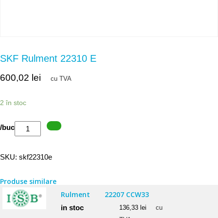
SKF Rulment 22310 E
600,02
lei
cu TVA
2 în stoc
Cantitate
/buc
SKF
Rulment
SKU:
skf22310e
22310
E
Produse similare
Rulment
22207 CCW33
in stoc
136,33
lei
cu