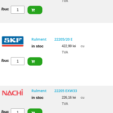
TVA
Cantitate
/buc
ISB
Rulment
22207
CCW33
Rulment
22205/20 E
in stoc
422,99
lei
cu
TVA
Cantitate
/buc
SKF
Rulment
22205/20
E
Rulment
22205 EXW33
in stoc
226,16
lei
cu
TVA
Cantitate
/buc