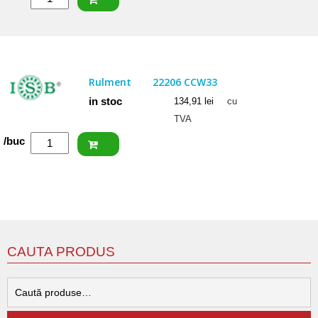
NACHI
Rulment
22205
EXW33
Rulment
22206 CCW33
in stoc
134,91
lei
cu
TVA
Cantitate
/buc
ISB
Rulment
22206
CCW33
CAUTA PRODUS
C
d