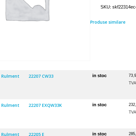
Rulment
SKU:
skf22314ec
22314
E/C4
Produse similare
VL0241
in stoc
Rulment
22207 CW33
73,
TV
in stoc
Rulment
22207 EXQW33K
232
TV
in stoc
Rulment
22205 E
285