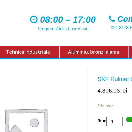
08:00 – 17:00
Com
021 31780
Program Zilnic: Luni-Vineri
Tehnica industriala
Aluminiu, bronz, alama
SKF Rulment
4.806,03
lei
2 în stoc
Cantitate
/buc
SKF