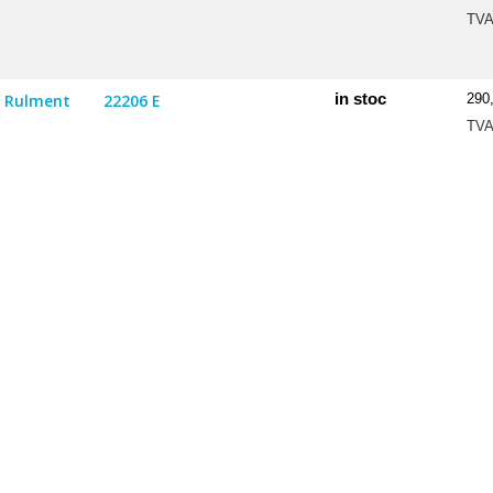
TV
in stoc
Rulment
22206 E
290
TV