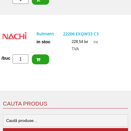
FAG
Rulment
22205
E1
Rulment
22206 EXQW33 C3
in stoc
228,54
lei
cu
TVA
Cantitate
/buc
NACHI
Rulment
22206
EXQW33
C3
CAUTA PRODUS
C
d