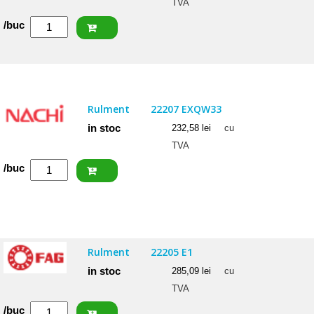
TVA
Cantitate
/buc
CRAFT
Rulment
22207
CW33
Rulment
22207 EXQW33
in stoc
232,58
lei
cu
TVA
Cantitate
/buc
NACHI
Rulment
22207
EXQW33
Rulment
22205 E1
in stoc
285,09
lei
cu
TVA
Cantitate
/buc