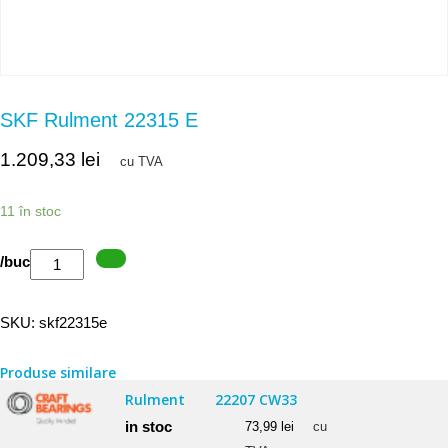
SKF Rulment 22315 E
1.209,33
lei
cu TVA
11 în stoc
Cantitate
/buc
SKF
Rulment
SKU:
skf22315e
22315
E
Produse similare
Rulment
22207 CW33
in stoc
73,99
lei
cu