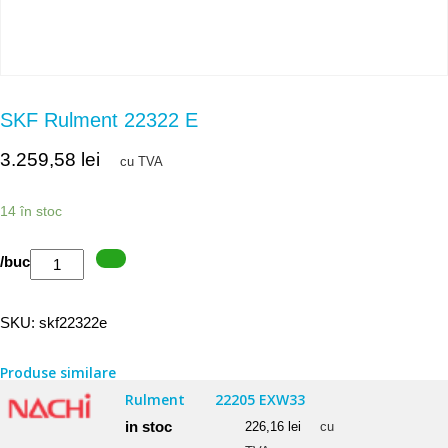
SKF Rulment 22322 E
3.259,58
lei
cu TVA
14 în stoc
Cantitate
/buc
SKF
Rulment
SKU:
skf22322e
22322
E
Produse similare
Rulment
22205 EXW33
in stoc
226,16
lei
cu