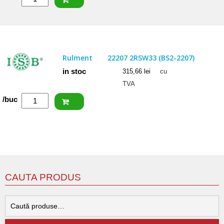
CRAFT
Rulment
22207
CW33
Rulment
22207 2RSW33 (BS2-2207)
in stoc
315,66
lei
cu
TVA
Cantitate
/buc
ISB
Rulment
22207
2RSW33
(BS2-
2207)
CAUTA PRODUS
C
d