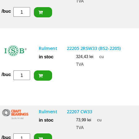
TVA
Cantitate
/buc
NACHI
Rulment
22205
EXW33
Rulment
22205 2RSW33 (BS2-2205)
in stoc
324,43
lei
cu
TVA
Cantitate
/buc
ISB
Rulment
22205
2RSW33
Rulment
22207 CW33
(BS2-
in stoc
73,99
lei
cu
2205)
TVA
Cantitate
/buc