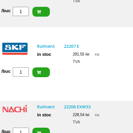
TVA
Cantitate
/buc
SKF
Rulment
22206
E
Rulment
22207 E
in stoc
291,55
lei
cu
TVA
Cantitate
/buc
SKF
Rulment
22207
E
Rulment
22206 EXW33
in stoc
228,54
lei
cu
TVA
Cantitate
/buc