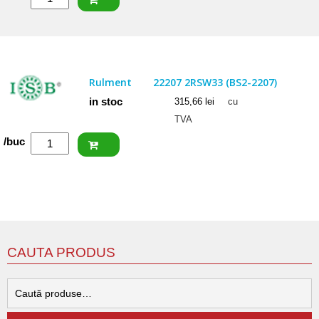
NACHI
Rulment
22206
EXW33
Rulment
22207 2RSW33 (BS2-2207)
in stoc
315,66
lei
cu
TVA
Cantitate
/buc
ISB
Rulment
22207
2RSW33
(BS2-
2207)
CAUTA PRODUS
C
d