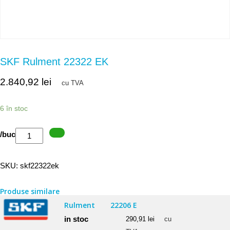
SKF Rulment 22322 EK
2.840,92
lei
cu TVA
6 în stoc
Cantitate
/buc
SKF
Rulment
SKU:
skf22322ek
22322
EK
Produse similare
Rulment
22206 E
in stoc
290,91
lei
cu