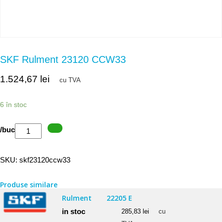
SKF Rulment 23120 CCW33
1.524,67
lei
cu TVA
6 în stoc
Cantitate
/buc
SKF
Rulment
SKU:
skf23120ccw33
23120
CCW33
Produse similare
Rulment
22205 E
in stoc
285,83
lei
cu