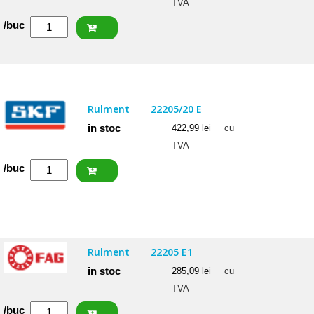
TVA
Cantitate
/buc
SKF
Rulment
22205
E
Rulment
22205/20 E
in stoc
422,99
lei
cu
TVA
Cantitate
/buc
SKF
Rulment
22205/20
E
Rulment
22205 E1
in stoc
285,09
lei
cu
TVA
Cantitate
/buc