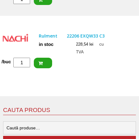
FAG
Rulment
22205
E1
Rulment
22206 EXQW33 C3
in stoc
228,54
lei
cu
TVA
Cantitate
/buc
NACHI
Rulment
22206
EXQW33
C3
CAUTA PRODUS
C
d