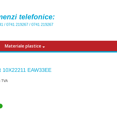
enzi telefonice:
41
/
0741 219267
/
0741 219267
Materiale plastice
t 10X22211 EAW33EE
u TVA