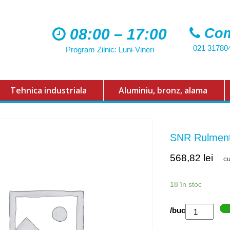
08:00 – 17:00
Com
021 31780
Program Zilnic: Luni-Vineri
Tehnica industriala
Aluminiu, bronz, alama
SNR Rulmen
568,82
lei
c
18 în stoc
Cantitate
/buc
SNR