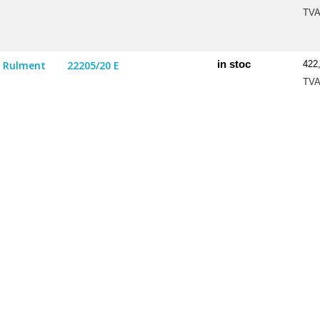
TV
in stoc
Rulment
22205/20 E
422
TV