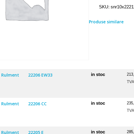
Rulment
SKU:
snr10x222
10X22211
EAW33EE
Produse similare
in stoc
Rulment
22206 EW33
213
TV
in stoc
Rulment
22206 CC
235
TV
in stoc
Rulment
22205 E
285