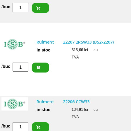
Cantitate
/buc
CRAFT
Rulment
22206
CW33
Rulment
22207 2RSW33 (BS2-2207)
in stoc
315,66
lei
cu
TVA
Cantitate
/buc
ISB
Rulment
22207
2RSW33
Rulment
22206 CCW33
(BS2-
in stoc
134,91
lei
cu
2207)
TVA
Cantitate
/buc