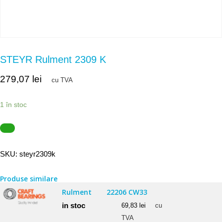
STEYR Rulment 2309 K
279,07
lei
cu TVA
1 în stoc
SKU:
steyr2309k
Produse similare
Rulment
22206 CW33
in stoc
69,83
lei
cu
TVA