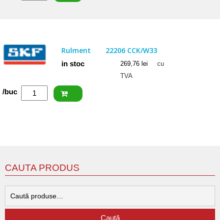
ISB
Rulment
22206
CCW33
Rulment
22206 CCK/W33
in stoc
269,76
lei
cu
TVA
Cantitate
/buc
SKF
Rulment
22206
CCK/W33
CAUTA PRODUS
C
d
Caută