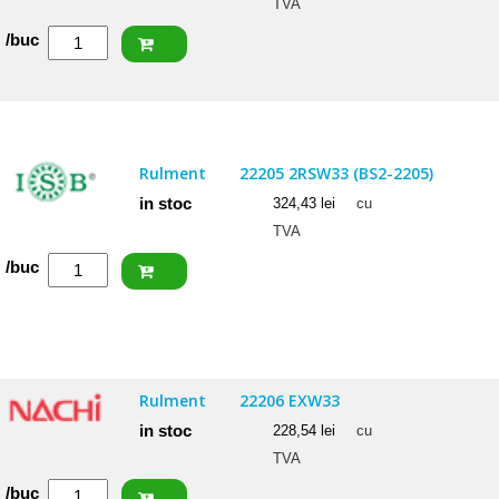
TVA
Cantitate
/buc
NKE
Rulment
22206
EW33
Rulment
22205 2RSW33 (BS2-2205)
in stoc
324,43
lei
cu
TVA
Cantitate
/buc
ISB
Rulment
22205
2RSW33
Rulment
22206 EXW33
(BS2-
in stoc
228,54
lei
cu
2205)
TVA
Cantitate
/buc