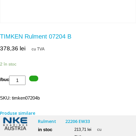
TIMKEN Rulment 07204 B
378,36
lei
cu TVA
2 în stoc
Cantitate
/buc
TIMKEN
Rulment
SKU:
timken07204b
07204
B
Produse similare
Rulment
22206 EW33
in stoc
213,71
lei
cu