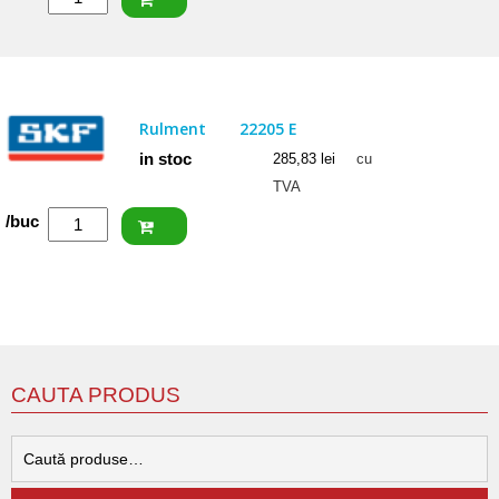
NACHI
Rulment
22206
EXW33
Rulment
22205 E
in stoc
285,83
lei
cu
TVA
Cantitate
/buc
SKF
Rulment
22205
E
CAUTA PRODUS
C
d